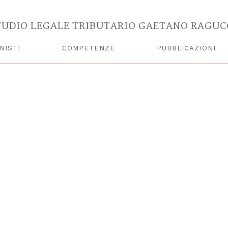
ei dati, controlli algoritmici.
 dell’Università degli Studi di Milano. Serie diretta da G. Rag
TUDIO LEGALE TRIBUTARIO GAETANO RAGUC
NISTI
COMPETENZE
PUBBLICAZIONI
100139