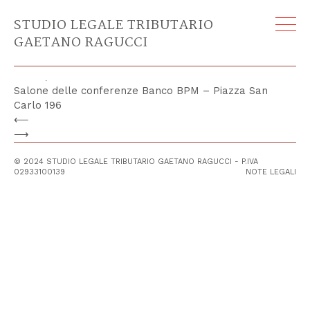
La semplificazione del sistema
STUDIO LEGALE TRIBUTARIO
processuale civile, penale e tributario:
GAETANO RAGUCCI
analisi e prospettive dopo le recenti
riforme
Torino, venerdì 22 novembre 2024 ore 15:00
Salone delle conferenze Banco BPM – Piazza San
Carlo 196
⟵
⟶
© 2024 STUDIO LEGALE TRIBUTARIO GAETANO RAGUCCI - P.IVA
02933100139
NOTE LEGALI