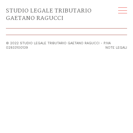
L’accertamento del fatto controverso nel
STUDIO LEGALE TRIBUTARIO
processo tributario di prossima
GAETANO RAGUCCI
revisione
⟵
⟶
© 2022 STUDIO LEGALE TRIBUTARIO GAETANO RAGUCCI - P.IVA
02933100139
NOTE LEGALI