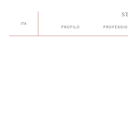
L’interesse generale ha il primato
in Il Sole 24Ore 10 gennaio 2025
S
⟵
⟶
ITA
PROFILO
PROFESSIO
© 2025 STUDIO LEGALE TRIBUTARIO GAETANO RAGUCCI - P.IVA 02933