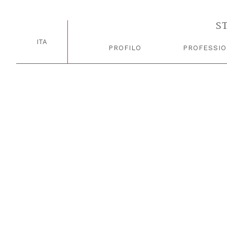
Più proporzionalità per le sanzioni iva
Il Sole 24Ore – 17 luglio 2025
S
⟵
⟶
ITA
PROFILO
PROFESSIO
© 2025 STUDIO LEGALE TRIBUTARIO GAETANO RAGUCCI - P.IVA 02933